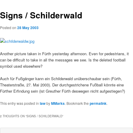
Signs / Schilderwald
Posted on
28 May 2003
Another picture taken in Fürth yesterday afternoon. Even for pedestrians, it
can be difficult to take in all the messages we see. Is the deleted football
symbol used elsewhere?
Auch für Fußgänger kann ein Schilderwald unüberschaubar sein (Fürth,
Theaterstraße, 27. Mai 2003). Der durchgestrichene Fußball könnte eine
Fürther Erfindung sein (ist Greuther Fürth deswegen nicht aufgestiegen?)
This entry was posted in
law
by
MMarks
. Bookmark the
permalink
.
2 THOUGHTS ON “
SIGNS / SCHILDERWALD
”