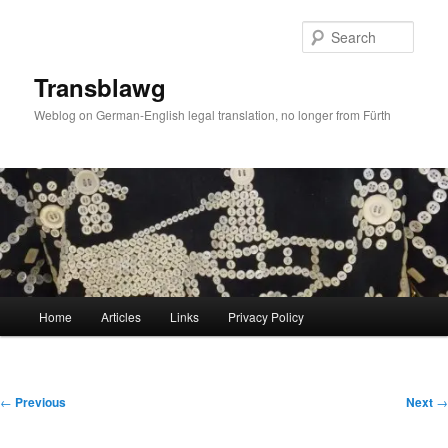
Skip
to
Sear
primary
content
Transblawg
Weblog on German-English legal translation, no longer from Fürth
Main
Home
Articles
Links
Privacy Policy
menu
Post
←
Previous
Next
→
navigation