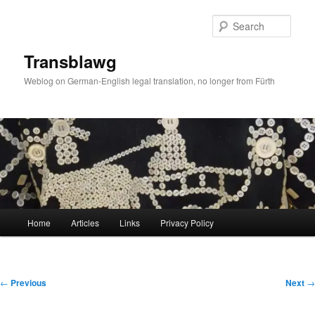
Skip
to
Sear
primary
content
Transblawg
Weblog on German-English legal translation, no longer from Fürth
Main
Home
Articles
Links
Privacy Policy
menu
Post
←
Previous
Next
→
navigation