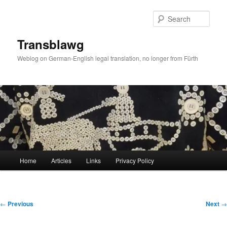
Skip
to
Sear
primary
content
Transblawg
Weblog on German-English legal translation, no longer from Fürth
Main
Home
Articles
Links
Privacy Policy
menu
Post
←
Previous
Next
→
navigation