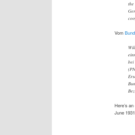
the
Ger
coo
Vom
Bund
Wik
ein
bei
(PN
Ers
Bun
Bez
Here’s an
June 1931