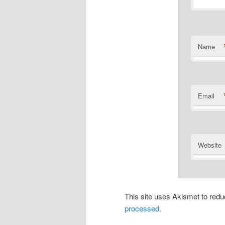
Name
Email
Website
This site uses Akismet to re
processed.