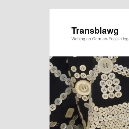
Skip
to
primary
Transblawg
content
Weblog on German-English legal