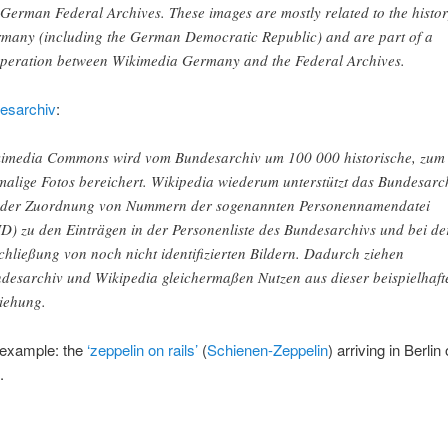
 German Federal Archives. These images are mostly related to the histor
many (including the German Democratic Republic) and are part of a
peration between Wikimedia Germany and the Federal Archives.
esarchiv
:
imedia Commons wird vom Bundesarchiv um 100 000 historische, zum 
malige Fotos bereichert. Wikipedia wiederum unterstützt das Bundesarc
 der Zuordnung von Nummern der sogenannten Personennamendatei
D) zu den Einträgen in der Personenliste des Bundesarchivs und bei de
chließung von noch nicht identifizierten Bildern. Dadurch ziehen
desarchiv und Wikipedia gleichermaßen Nutzen aus dieser beispielhaft
iehung.
 example: the
‘zeppelin on rails’
(
Schienen-Zeppelin
) arriving in Berlin
.