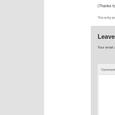
(Thanks t
This entry w
Leave
Your email 
Commen