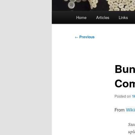
Main
Home
Articles
Links
menu
Post
←
Previous
navigation
Bun
Co
Posted on
1
From
Wik
Sta
upl