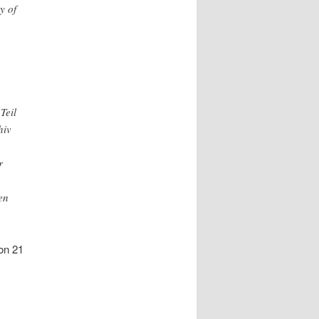
y of
Teil
hiv
r
en
 on 21