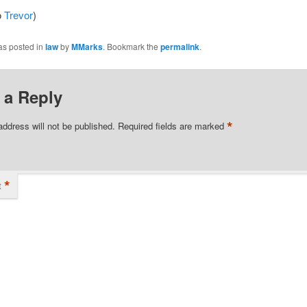
o
Trevor
)
as posted in
law
by
MMarks
. Bookmark the
permalink
.
 a Reply
*
address will not be published.
Required fields are marked
*
t