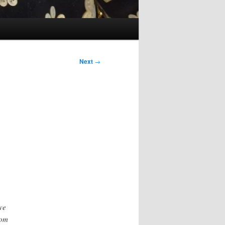
Next
→
ve
rom