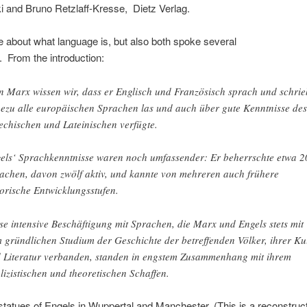
 and Bruno Retzlaff-Kresse, Dietz Verlag.
 about what language is, but also both spoke several
 From the introduction:
 Marx wissen wir, dass er Englisch und Französisch sprach und schrie
ezu alle europäischen Sprachen las und auch über gute Kenntnisse des
echischen und Lateinischen verfügte.
els‘ Sprachkenntnisse waren noch umfassender: Er beherrschte etwa 2
achen, davon zwölf aktiv, und kannte von mehreren auch frühere
torische Entwicklungsstufen.
se intensive Beschäftigung mit Sprachen, die Marx und Engels stets mit
 gründlichen Studium der Geschichte der betreffenden Völker, ihrer Ku
 Literatur verbanden, standen in engstem Zusammenhang mit ihrem
lizistischen und theoretischen Schaffen.
tatues of Engels in Wuppertal and Manchester. (This is a reconstruct