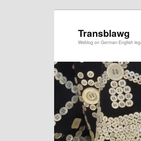
Skip
to
primary
Transblawg
content
Weblog on German-English legal