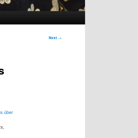
Next
→
s
s über
rx,