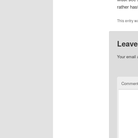
rather has
This entry w
Leave
Your email 
Commen