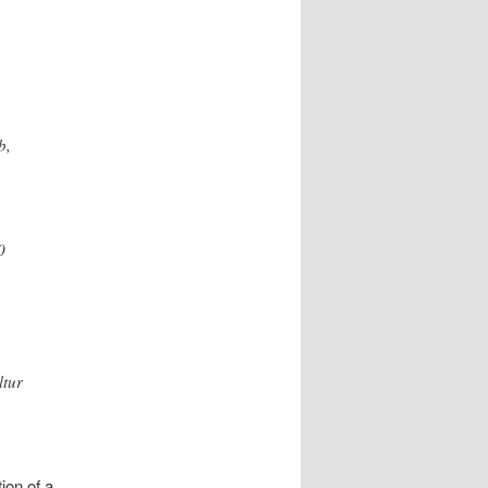
b,
0
ltur
ion of a