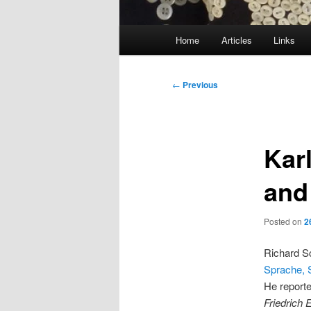
Main
Home
Articles
Links
menu
Post
←
Previous
navigation
Kar
and
Posted on
2
Richard Sc
Sprache, 
He reporte
Friedrich 