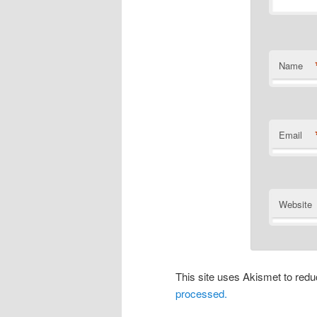
Name
Email
Website
This site uses Akismet to re
processed.