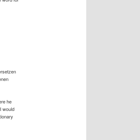
ersetzen
enen
ere he
 I would
tionary