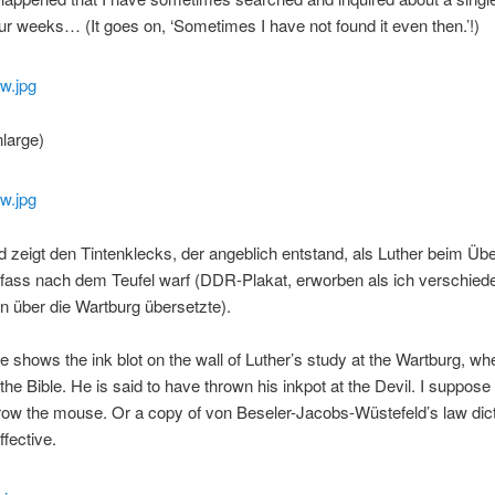
our weeks… (It goes on, ‘Sometimes I have not found it even then.’!)
nlarge)
d zeigt den Tintenklecks, der angeblich entstand, als Luther beim Üb
nfass nach dem Teufel warf (DDR-Plakat, erworben als ich verschied
 über die Wartburg übersetzte).
re shows the ink blot on the wall of Luther’s study at the Wartburg, wh
 the Bible. He is said to have thrown his inkpot at the Devil. I suppose
row the mouse. Or a copy of von Beseler-Jacobs-Wüstefeld’s law dic
ffective.