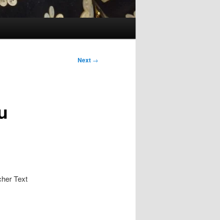
Next
→
u
cher Text