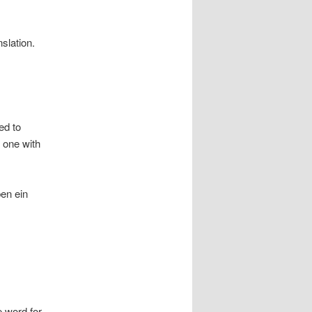
nslation.
ed to
 one with
ben ein
e word for