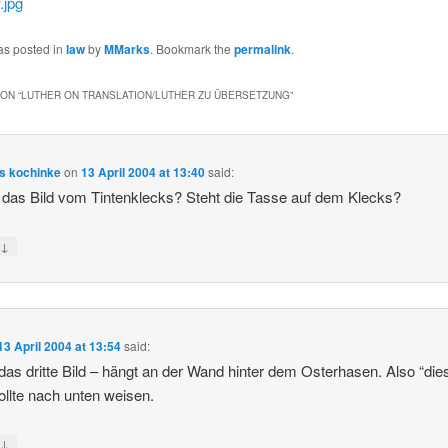
as posted in
law
by
MMarks
. Bookmark the
permalink
.
ON “
LUTHER ON TRANSLATION/LUTHER ZU ÜBERSETZUNG
”
s kochinke
on
13 April 2004 at 13:40
said:
 das Bild vom Tintenklecks? Steht die Tasse auf dem Klecks?
↓
y
13 April 2004 at 13:54
said:
 das dritte Bild – hängt an der Wand hinter dem Osterhasen. Also “die
sollte nach unten weisen.
↓
y