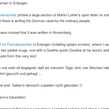
chen in Erlangen.
enbrackets
printed a large section of Martin Luther’s open letter on tra
t there is writing the German used by the ordinary people.
have missed that it was written in Nuremberg.
tut für Fremdsprachen
in Erlangen (irritating splash screen), where I us
 two jubilee mugs, one with a Goethe quote (Goethe at his worst) and
uote from this very text:
t uns sehr oft begegnet, daß wir vierzehn Tage, drei, vier Wochen ha
Wort gesucht und gefragt …
the end: ‘haben’s dennoch zuweilen nicht gefunden.’!)
nn’s translation:
 happened that I have sometimes searched and inquired about a singl