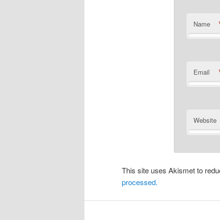
Name
Email
Website
This site uses Akismet to re
processed.