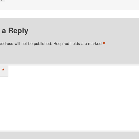
 a Reply
*
address will not be published.
Required fields are marked
*
t