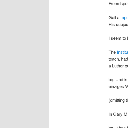
Fremdspra
Gail at
op
His subjec
I seem to 
The
Insti
teach, had
a Luther q
bq. Und is
einziges 
(omitting 
In Gary Ma
bq. It has