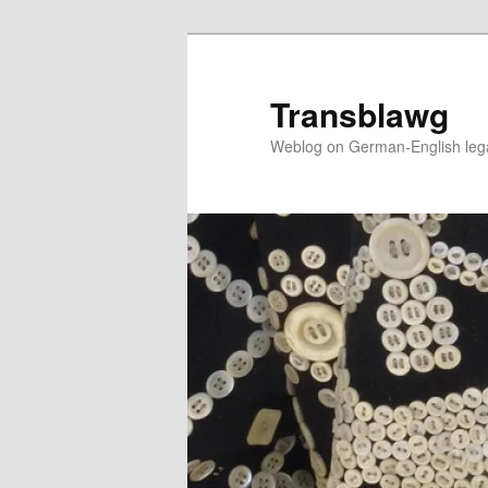
Skip
to
primary
Transblawg
content
Weblog on German-English legal