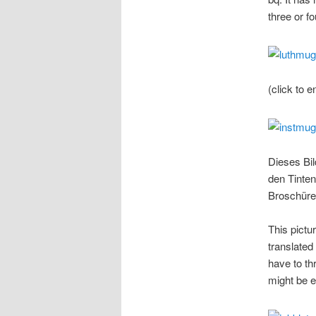
three or f
(click to e
Dieses Bil
den Tinte
Broschüren
This pictu
translated
have to th
might be e