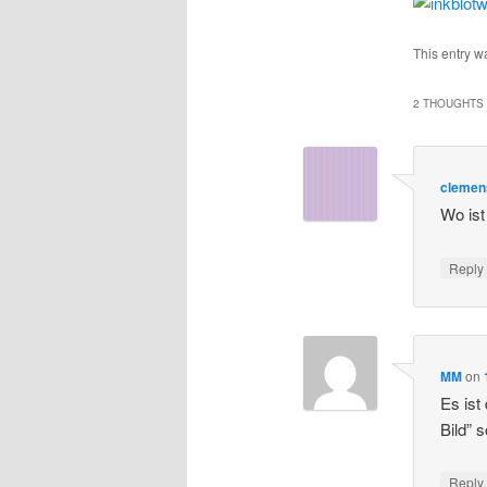
This entry w
2 THOUGHTS 
clemen
Wo ist
Repl
MM
on
Es ist
Bild” 
Repl