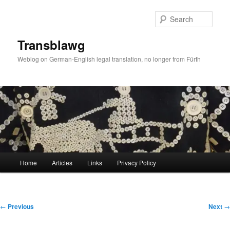
Skip
to
Sear
primary
content
Transblawg
Weblog on German-English legal translation, no longer from Fürth
Main
Home
Articles
Links
Privacy Policy
menu
Post
←
Previous
Next
→
navigation