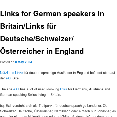
Links for German speakers in
Britain/Links für
Deutsche/Schweizer/
Österreicher in England
Posted on
8 May 2004
Nützliche Links
für deutschsprachige Ausländer in England befindet sich auf
der
eXil
Site.
The site
eXil
has a lot of useful-looking
links
for Germans, Austrians and
German-speaking Swiss living in Britain.
bq. Exil versteht sich als Treffpunkt für deutschsprachige Londoner. Ob
Schweizer, Deutsche, Österreicher, Namibierin oder einfach nur Londoner, es
geht hier nicht um Heimatkunde oder gefühltes ‘Anderssein’, sondern ganz