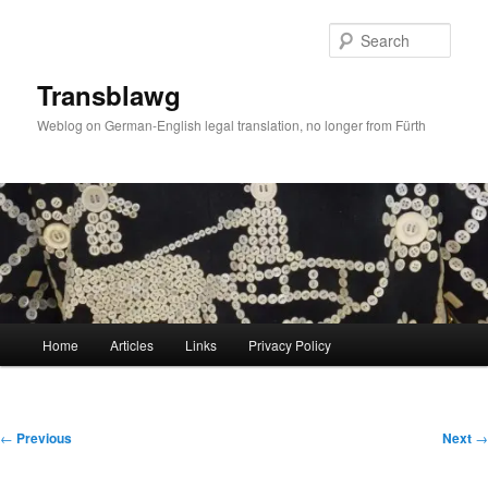
Skip
to
Sear
primary
content
Transblawg
Weblog on German-English legal translation, no longer from Fürth
Main
Home
Articles
Links
Privacy Policy
menu
Post
←
Previous
Next
→
navigation