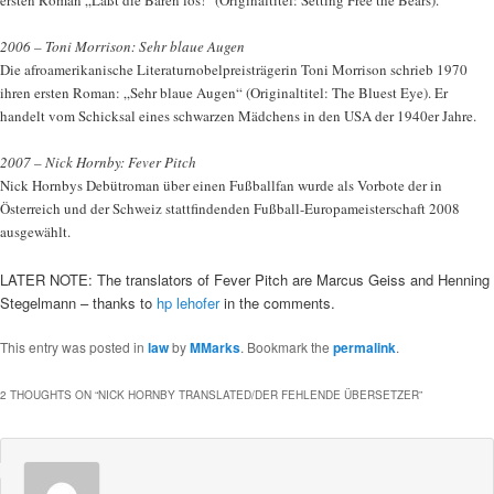
ersten Roman „Laßt die Bären los!“ (Originaltitel: Setting Free the Bears).
2006 – Toni Morrison: Sehr blaue Augen
Die afroamerikanische Literaturnobelpreisträgerin Toni Morrison schrieb 1970
ihren ersten Roman: „Sehr blaue Augen“ (Originaltitel: The Bluest Eye). Er
handelt vom Schicksal eines schwarzen Mädchens in den USA der 1940er Jahre.
2007 – Nick Hornby: Fever Pitch
Nick Hornbys Debütroman über einen Fußballfan wurde als Vorbote der in
Österreich und der Schweiz stattfindenden Fußball-Europameisterschaft 2008
ausgewählt.
LATER NOTE: The translators of Fever Pitch are Marcus Geiss and Henning
Stegelmann – thanks to
hp lehofer
in the comments.
This entry was posted in
law
by
MMarks
. Bookmark the
permalink
.
2 THOUGHTS ON “
NICK HORNBY TRANSLATED/DER FEHLENDE ÜBERSETZER
”