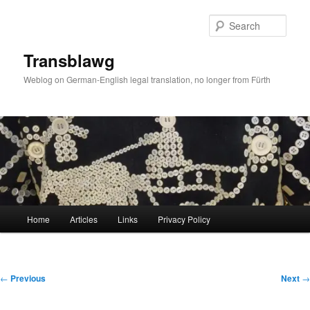
Skip
to
Sear
primary
content
Transblawg
Weblog on German-English legal translation, no longer from Fürth
Main
Home
Articles
Links
Privacy Policy
menu
Post
←
Previous
Next
→
navigation