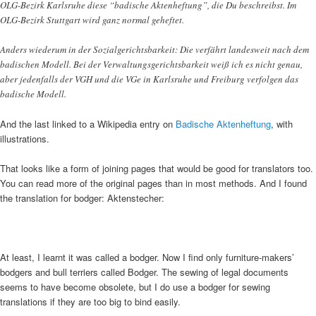
OLG-Bezirk Karlsruhe diese “badische Aktenheftung”, die Du beschreibst. Im
OLG-Bezirk Stuttgart wird ganz normal geheftet.
Anders wiederum in der Sozialgerichtsbarkeit: Die verfährt landesweit nach dem
badischen Modell. Bei der Verwaltungsgerichtsbarkeit weiß ich es nicht genau,
aber jedenfalls der VGH und die VGe in Karlsruhe und Freiburg verfolgen das
badische Modell.
And the last linked to a Wikipedia entry on
Badische Aktenheftung
, with
illustrations.
That looks like a form of joining pages that would be good for translators too.
You can read more of the original pages than in most methods. And I found
the translation for bodger: Aktenstecher:
At least, I learnt it was called a bodger. Now I find only furniture-makers’
bodgers and bull terriers called Bodger. The sewing of legal documents
seems to have become obsolete, but I do use a bodger for sewing
translations if they are too big to bind easily.