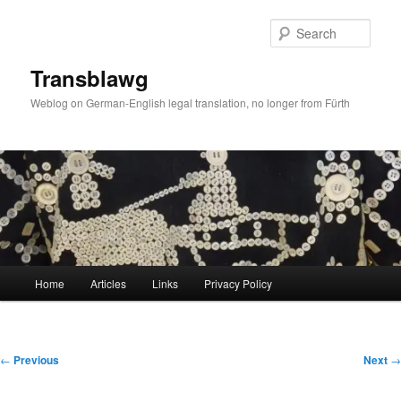
Skip
to
Sear
primary
content
Transblawg
Weblog on German-English legal translation, no longer from Fürth
Main
Home
Articles
Links
Privacy Policy
menu
Post
←
Previous
Next
→
navigation