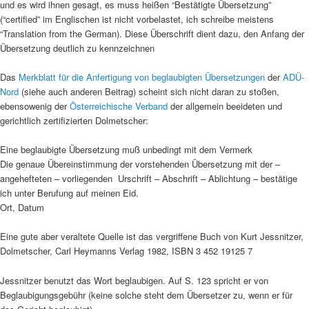
und es wird ihnen gesagt, es muss heißen “Bestätigte Übersetzung”
(“certified” im Englischen ist nicht vorbelastet, ich schreibe meistens
“Translation from the German). Diese Überschrift dient dazu, den Anfang der
Übersetzung deutlich zu kennzeichnen
Das
Merkblatt für die Anfertigung von beglaubigten Übersetzungen
der
ADÜ-
Nord
(siehe auch anderen Beitrag) scheint sich nicht daran zu stoßen,
ebensowenig der
Österreichische Verband
der allgemein beeideten und
gerichtlich zertifizierten Dolmetscher:
Eine beglaubigte Übersetzung muß unbedingt mit dem Vermerk
Die genaue Übereinstimmung der vorstehenden Übersetzung mit der –
angehefteten – vorliegenden  Urschrift – Abschrift – Ablichtung – bestätige
ich unter Berufung auf meinen Eid.
Ort, Datum
Eine gute aber veraltete Quelle ist das vergriffene Buch von Kurt Jessnitzer,
Dolmetscher, Carl Heymanns Verlag 1982, ISBN 3 452 19125 7
Jessnitzer benutzt das Wort beglaubigen. Auf S. 123 spricht er von
Beglaubigungsgebühr (keine solche steht dem Übersetzer zu, wenn er für