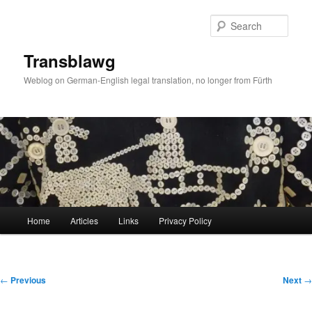
Skip
to
Sear
primary
content
Transblawg
Weblog on German-English legal translation, no longer from Fürth
Main
Home
Articles
Links
Privacy Policy
menu
Post
←
Previous
Next
→
navigation